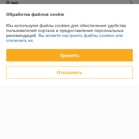
О нас
Обработка файлов cookie
Контакты
Мы используем файлы cookies для обеспечения удобства
пользователей портала и предоставления персональных
Доставка и оплата
рекомендаций.
Вы можете настроить файлы cookies или
отключить их.
График работы
Принять
Полная версия сайта
Отклонить
Политика обработки cookies
Сайт создан на платформе Deal.by
Информация для покупателя
Юридическое лицо:
Общество с ограниченной ответственностью
«Дюкон плюс»
220084, г. Минск, ул. Стариновская, 14А, каб. 3
Регистрационный номер ЕГР: 193677992