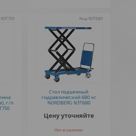
N3T750
N3T680
л
Стол подъемный
ежка
гидравлический 680 кг
), г/п
NORDBERG N3T680
T750
Цену уточняйте
Нет в наличии