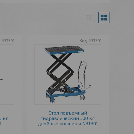
N3T501
N3T301
й
Стол подъемный
0 кг
гидравлический 300 кг,
1
двойные ножницы N3T301