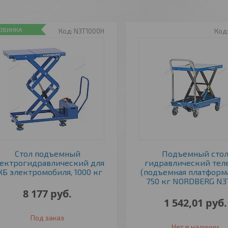
ОВИНКА
N3T1000H
Стол подъемный
Подъемный сто
ектрогидравлический для
гидравлический тел
КБ электромобиля, 1000 кг
(подъемная платформа
750 кг NORDBERG N3
8 177
руб.
1 542,01
руб.
Под заказ
Нет в наличии