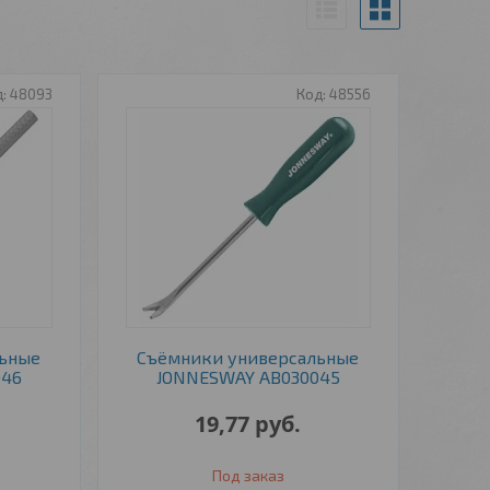
48093
48556
льные
Съёмники универсальные
046
JONNESWAY AB030045
19,77
руб.
Под заказ