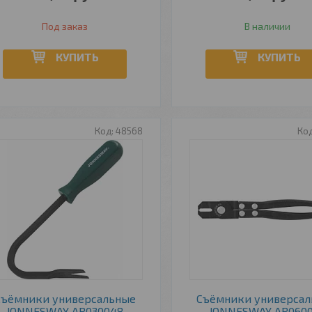
Под заказ
В наличии
КУПИТЬ
КУПИТЬ
48568
Съёмники универсальные
Съёмники универса
JONNESWAY AB030048
JONNESWAY AR060