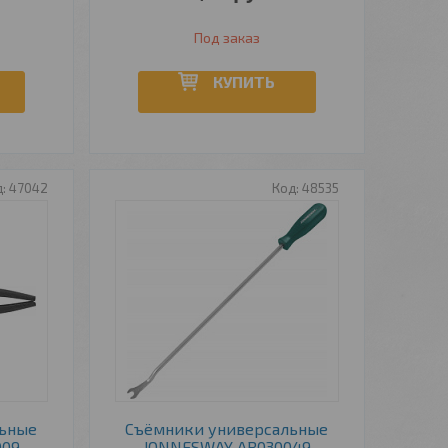
Под заказ
КУПИТЬ
47042
48535
льные
Съёмники универсальные
009
JONNESWAY AB030049