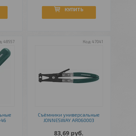
КУПИТЬ
48557
47041
льные
Съёмники универсальные
046
JONNESWAY AR060003
83,69
руб.