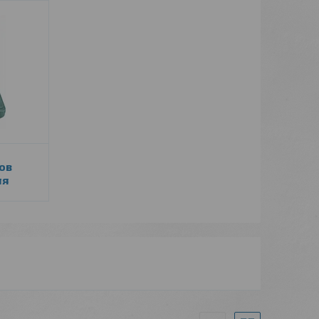
ов
ля