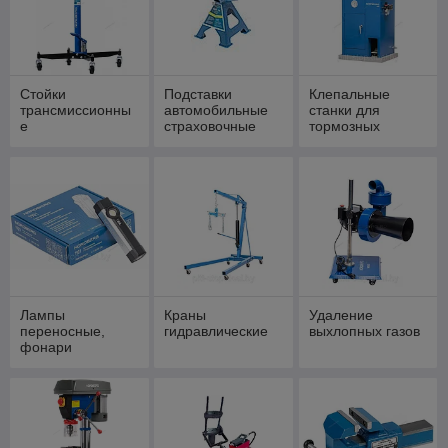
Стойки
Подставки
Клепальные
трансмиссионны
автомобильные
станки для
е
страховочные
тормозных
(Стойки
колодок
механические)
Лампы
Краны
Удаление
переносные,
гидравлические
выхлопных газов
фонари