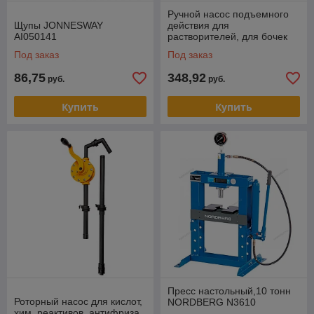
Ручной насос подъемного
Щупы JONNESWAY
действия для
AI050141
растворителей, для бочек
20, 25, 50 л.
Под заказ
Под заказ
86,75
348,92
руб.
руб.
Купить
Купить
Пресс настольный,10 тонн
Роторный насос для кислот,
NORDBERG N3610
хим. реактивов, антифриза,