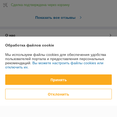
Сделка подтверждена через корзину
Показать все отзывы
О нас
Обработка файлов cookie
Контакты
Мы используем файлы cookies для обеспечения удобства
пользователей портала и предоставления персональных
Доставка и оплата
рекомендаций.
Вы можете настроить файлы cookies или
отключить их.
График работы
Принять
Полная версия сайта
Отклонить
Политика обработки cookies
Сайт создан на платформе Deal.by