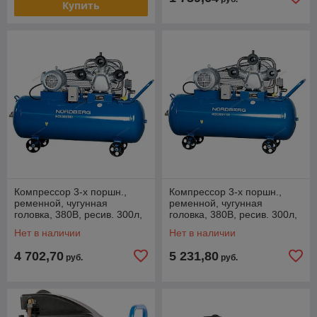
Купить
Компрессор 3-х поршн.,
Компрессор 3-х поршн.,
ременной, чугунная
ременной, чугунная
головка, 380В, ресив. 300л,
головка, 380В, ресив. 300л,
800л/мин NORDBERG
1150л/мин NORDBERG
Нет в наличии
Нет в наличии
NCE300/800
NCE300/1150
4 702,70
5 231,80
руб.
руб.