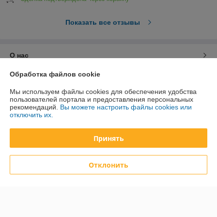
Показать все отзывы
О нас
Обработка файлов cookie
Контакты
Мы используем файлы cookies для обеспечения удобства
пользователей портала и предоставления персональных
Доставка и оплата
рекомендаций.
Вы можете настроить файлы cookies или
отключить их.
График работы
Принять
Полная версия сайта
Отклонить
Политика обработки cookies
Сайт создан на платформе Deal.by