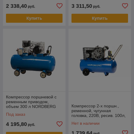
2 338,40
3 311,50
руб.
руб.
Купить
Купить
Компрессор поршневой с
ременным приводом,
Компрессор 2-х поршн.,
объем 300 л NORDBERG
ременной, чугунная
NCE300/810
Под заказ
головка, 220В, ресив. 100л,
320л/мин NORDBERG
Нет в наличии
4 195,80
руб.
NCE100/360
1 739,64
руб.