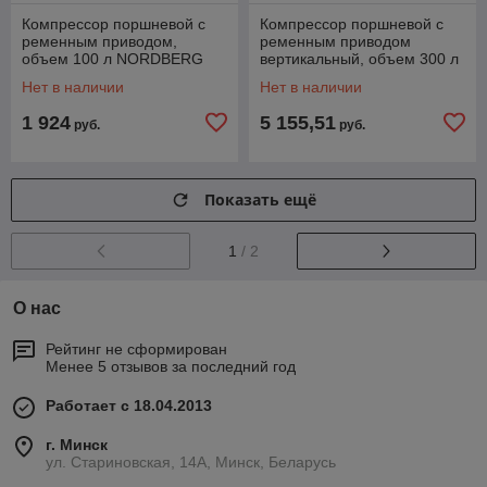
Компрессор поршневой с
Компрессор поршневой с
ременным приводом,
ременным приводом
объем 100 л NORDBERG
вертикальный, объем 300 л
ECO NCE100/520
NORDBERG ECO
Нет в наличии
Нет в наличии
NCEV300/810
1 924
5 155,51
руб.
руб.
Показать ещё
1
/ 2
О нас
Рейтинг не сформирован
Менее 5 отзывов за последний год
Работает с 18.04.2013
г. Минск
ул. Стариновская, 14А, Минск, Беларусь