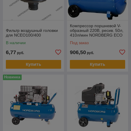
Компрессор поршневой V-
Фильтр воздушный головки
образный 220В, ресив. 50л,
для NCEO100/400
410л/мин NORDBERG ECO
NCE50/410V
В наличии
Под заказ
6,77
906,50
руб.
руб.
Купить
Купить
Новинка