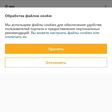
О нас
Обработка файлов cookie
Контакты
Мы используем файлы cookies для обеспечения удобства
пользователей портала и предоставления персональных
Доставка и оплата
рекомендаций.
Вы можете настроить файлы cookies или
отключить их.
График работы
Принять
Полная версия сайта
Отклонить
Политика обработки cookies
Сайт создан на платформе Deal.by
Информация для покупателя
Юридическое лицо:
Общество с ограниченной ответственностью
«Дюкон плюс»
220084, г. Минск, ул. Стариновская, 14А, каб. 3