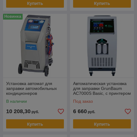
Купить
Купить
Новинка
Установка автомат для
Автоматическая установка
заправки автомобильных
для заправки GrunBaum
кондиционеров
AC7000S Basic, с принтером
(R134a+R1234yf)
В наличии
Под заказ
NORDBERG NF17
10 208,30
6 660
руб.
руб.
Купить
Купить