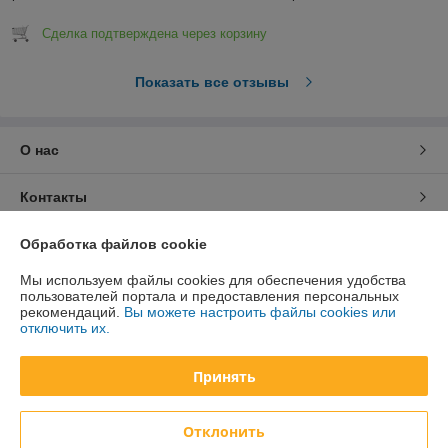
Сделка подтверждена через корзину
Показать все отзывы
О нас
Контакты
Доставка и оплата
Обработка файлов cookie
Мы используем файлы cookies для обеспечения удобства
График работы
пользователей портала и предоставления персональных
рекомендаций.
Вы можете настроить файлы cookies или
отключить их.
Полная версия сайта
Принять
Политика обработки cookies
Отклонить
Сайт создан на платформе Deal.by