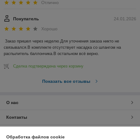
Отлично
Покупатель
24.01.2026
Хорошо
Заказ пришел через неделю.Для уточнения заказа никто не 
связывался.В комплекте отсутствует насадка со шлангом на 
распылитель баллончика.В остальном всё верно.
Сделка подтверждена через корзину
Показать все отзывы
О нас
Контакты
Доставка и оплата
Обработка файлов cookie