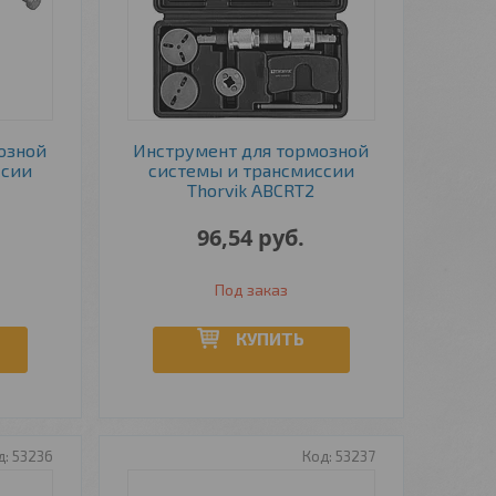
озной
Инструмент для тормозной
ссии
системы и трансмиссии
Thorvik ABCRT2
96,54
руб.
Под заказ
КУПИТЬ
53236
53237