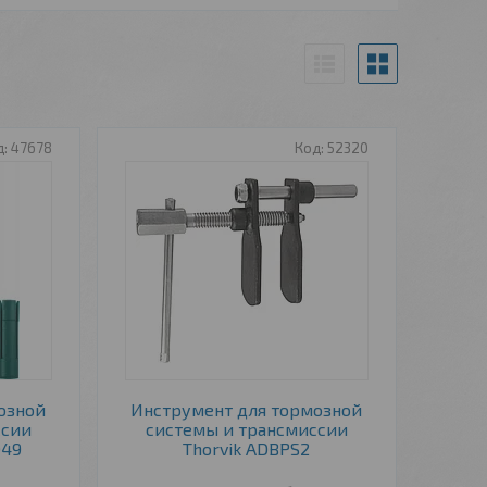
47678
52320
озной
Инструмент для тормозной
ссии
системы и трансмиссии
049
Thorvik ADBPS2