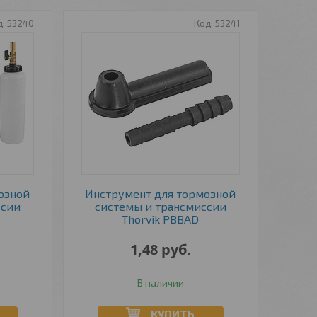
53240
53241
озной
Инструмент для тормозной
ссии
системы и трансмиссии
Thorvik PBBAD
1,48
руб.
В наличии
КУПИТЬ