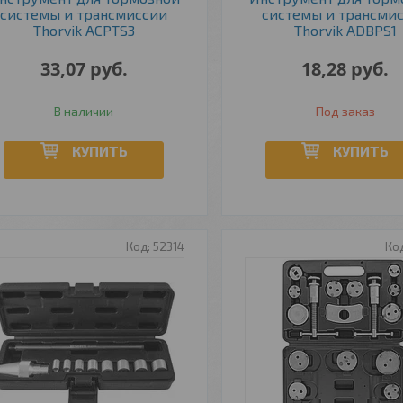
системы и трансмиссии
системы и трансми
Thorvik ACPTS3
Thorvik ADBPS1
33,07
руб.
18,28
руб.
В наличии
Под заказ
КУПИТЬ
КУПИТЬ
52314