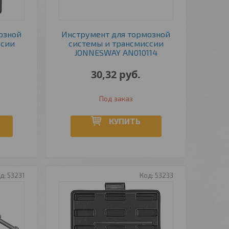
озной
Инструмент для тормозной
ссии
системы и трансмиссии
JONNESWAY AN010114
30,32
руб.
Под заказ
КУПИТЬ
53231
53233