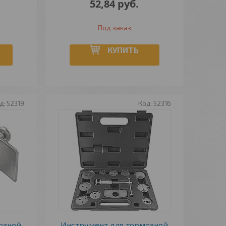
52,84
руб.
Под заказ
КУПИТЬ
52319
52316
озной
Инструмент для тормозной