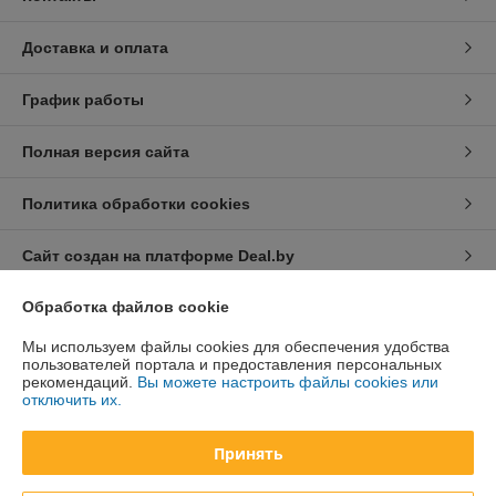
Доставка и оплата
График работы
Полная версия сайта
Политика обработки cookies
Сайт создан на платформе Deal.by
Обработка файлов cookie
Информация для покупателя
Мы используем файлы cookies для обеспечения удобства
Юридическое лицо:
Общество с ограниченной ответственностью
пользователей портала и предоставления персональных
«Дюкон плюс»
рекомендаций.
Вы можете настроить файлы cookies или
220084, г. Минск, ул. Стариновская, 14А, каб. 3
отключить их.
Регистрационный номер ЕГР: 193677992
Принять
УНП: 193677992