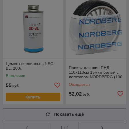
Цемент специальный SC-
Пакеты для шин ПНД
BL, 200г.
110х110см 15мкм белый с
В наличии
логотипом NORDBERG (100
шт) NTSB1115W
Ожидается
55
руб.
52,02
руб.
Купить
Показать ещё
1
/ 2