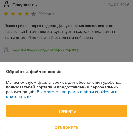
Покупатель
24.01.2026
Хорошо
Заказ пришел через неделю.Для уточнения заказа никто не 
связывался.В комплекте отсутствует насадка со шлангом на 
распылитель баллончика.В остальном всё верно.
Сделка подтверждена через корзину
Показать все отзывы
Обработка файлов cookie
Мы используем файлы cookies для обеспечения удобства
О нас
пользователей портала и предоставления персональных
рекомендаций.
Вы можете настроить файлы cookies или
отключить их.
Контакты
Принять
Доставка и оплата
График работы
Отклонить