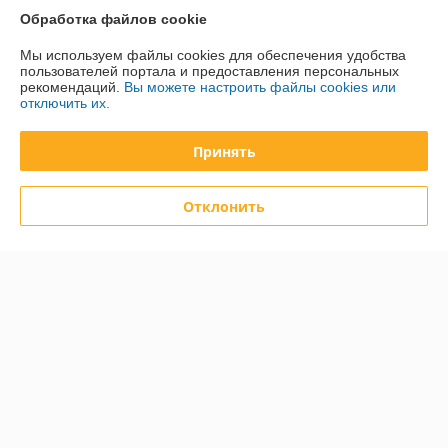
Обработка файлов cookie
Контакты
Мы используем файлы cookies для обеспечения удобства
пользователей портала и предоставления персональных
Доставка и оплата
рекомендаций.
Вы можете настроить файлы cookies или
отключить их.
График работы
Принять
Полная версия сайта
Отклонить
Политика обработки cookies
Сайт создан на платформе Deal.by
Информация для покупателя
Юридическое лицо:
Общество с ограниченной ответственностью
«Дюкон плюс»
220084, г. Минск, ул. Стариновская, 14А, каб. 3
Регистрационный номер ЕГР: 193677992