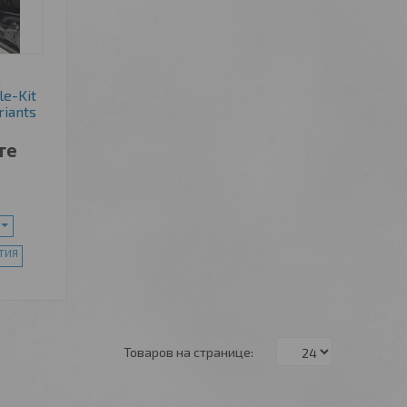
д
e-Kit
riants
те
ТИЯ