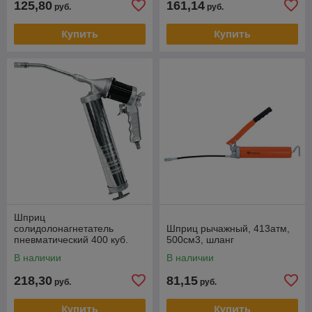
125,80
161,14
руб.
руб.
Купить
Купить
Шприц
солидолонагнетатель
Шприц рычажный, 413атм,
пневматический 400 куб.
500см3, шланг
см., автомат, поворотный
В наличии
В наличии
МАСТАК 662-00502
218,30
81,15
руб.
руб.
Купить
Купить