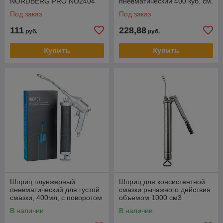
NORDBERG PRO NO2404
пневматический 400 куб. см.
MIGHTY SEVEN SG-400
Под заказ
Под заказ
111
228,88
руб.
руб.
Купить
Купить
Шприц плунжерный
Шприц для консистентной
пневматический для густой
смазки рычажного действия
смазки, 400мл, с поворотом
объемом 1000 см3
рукоятки NORDBERG
В наличии
В наличии
NO3401