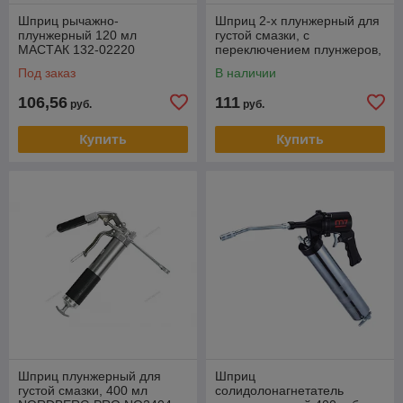
Шприц рычажно-
Шприц 2-х плунжерный для
плунжерный 120 мл
густой смазки, с
МАСТАК 132-02220
переключением плунжеров,
400мл NORDBERG PRO
Под заказ
В наличии
NO2403
106,56
111
руб.
руб.
Купить
Купить
Шприц плунжерный для
Шприц
густой смазки, 400 мл
солидолонагнетатель