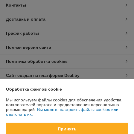
Контакты
Доставка и оплата
График работы
Полная версия сайта
Политика обработки cookies
Сайт создан на платформе Deal.by
Обработка файлов cookie
Информация для покупателя
Мы используем файлы cookies для обеспечения удобства
Юридическое лицо:
Общество с ограниченной ответственностью
пользователей портала и предоставления персональных
«Дюкон плюс»
рекомендаций.
Вы можете настроить файлы cookies или
220084, г. Минск, ул. Стариновская, 14А, каб. 3
отключить их.
Регистрационный номер ЕГР: 193677992
Принять
УНП: 193677992