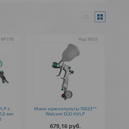
NP7710
10023
LP с
Мини краскопульты 10023**
1,0 мм
Walcom EGO HVLP
0
679,16
руб.