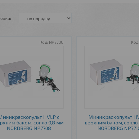
NP7708
Миникраскопульт HVLP с
Миникраскопульт HV
рхним баком, сопло 0,8 мм
верхним баком, сопло 
NORDBERG NP7708
NORDBERG NP771