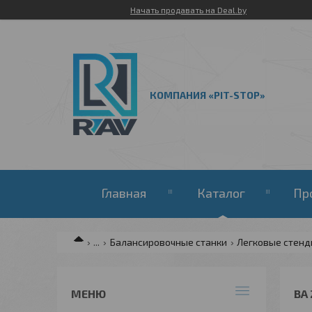
Начать продавать на Deal.by
КОМПАНИЯ «PIT-STOP»
Главная
Каталог
Пр
...
Балансировочные станки
Легковые стен
BA 