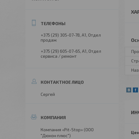
ХА
+375 (29) 305-07-78
А1, Отдел
Ос
продаж
+375 (29) 605-07-65
А1, Отдел
Про
сервиса / ремонт
Стр
Наз
Сергей
ИН
Компания «Pit-Stop» (ООО
Цен
"Дюкон плюс")