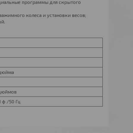
ециальные программы для скрытого
зажимного колеса и установки весов;
й.
 дюйма
6 дюймов
1 ф /50 Гц