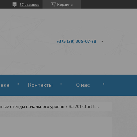
57 отзывов
Корзина
+375 (29) 305-07-78
авка
Контакты
О нас
чные стенды начального уровня
Ba 201 start line