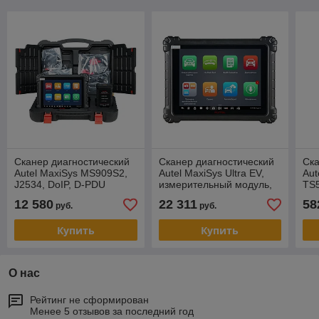
Сканер диагностический
Сканер диагностический
Ска
Autel MaxiSys MS909S2,
Autel MaxiSys Ultra EV,
Aut
J2534, DoIP, D-PDU
измерительный модуль,
TS
J2534, DoIP, D-PDU
12 580
22 311
58
руб.
руб.
Купить
Купить
О нас
Рейтинг не сформирован
Менее 5 отзывов за последний год