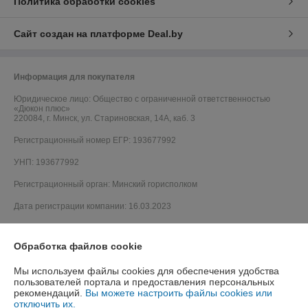
Политика обработки cookies
Сайт создан на платформе Deal.by
Информация для покупателя
Юридическое лицо:
Общество с ограниченной ответственностью
«Дюкон плюс»
220084, г. Минск, ул. Стариновская, 14А, каб. 3
Регистрационный номер ЕГР: 193677992
УНП: 193677992
Регистрационный орган: Минский горисполком
Дата регистрации компании: 16.03.2023
Обработка файлов cookie
Мы используем файлы cookies для обеспечения удобства
пользователей портала и предоставления персональных
рекомендаций.
Вы можете настроить файлы cookies или
отключить их.