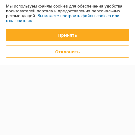
Мы используем файлы cookies для обеспечения удобства
пользователей портала и предоставления персональных
Доставка и оплата
рекомендаций.
Вы можете настроить файлы cookies или
отключить их.
График работы
Принять
Полная версия сайта
Отклонить
Политика обработки cookies
Сайт создан на платформе Deal.by
Информация для покупателя
Юридическое лицо:
Общество с ограниченной ответственностью
«Дюкон плюс»
220084, г. Минск, ул. Стариновская, 14А, каб. 3
Регистрационный номер ЕГР: 193677992
УНП: 193677992
Регистрационный орган: Минский горисполком