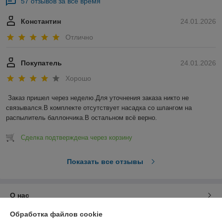
57 отзывов за всё время
Константин
24.01.2026
Отлично
Покупатель
24.01.2026
Хорошо
Заказ пришел через неделю.Для уточнения заказа никто не 
связывался.В комплекте отсутствует насадка со шлангом на 
распылитель баллончика.В остальном всё верно.
Сделка подтверждена через корзину
Показать все отзывы
О нас
Обработка файлов cookie
Контакты