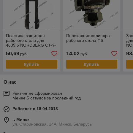
Пластина защитная
Переходник цилиндра
Заж
рабочего стола для
рабочего стола Ф6
для
4639.5 NORDBERG CT-Y-
NO
4100001
010
50,69
14,02
93
руб.
руб.
Купить
Купить
О нас
Рейтинг не сформирован
Менее 5 отзывов за последний год
Работает с 18.04.2013
г. Минск
ул. Стариновская, 14А, Минск, Беларусь