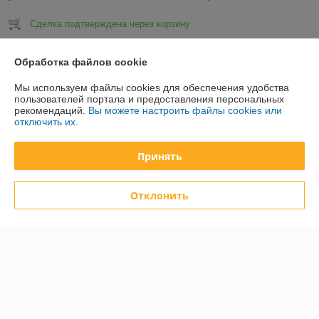
Сделка подтверждена через корзину
Показать все отзывы
Обработка файлов cookie
Мы используем файлы cookies для обеспечения удобства
пользователей портала и предоставления персональных
О нас
рекомендаций.
Вы можете настроить файлы cookies или
отключить их.
Контакты
Принять
Доставка и оплата
Отклонить
График работы
Полная версия сайта
Политика обработки cookies
Сайт создан на платформе Deal.by