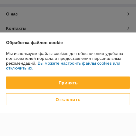
О нас
Контакты
Обработка файлов cookie
Доставка и оплата
Мы используем файлы cookies для обеспечения удобства
График работы
пользователей портала и предоставления персональных
рекомендаций.
Вы можете настроить файлы cookies или
отключить их.
Полная версия сайта
Принять
Политика обработки cookies
Отклонить
Сайт создан на платформе Deal.by
Информация для покупателя
Юридическое лицо:
Общество с ограниченной ответственностью
«Дюкон плюс»