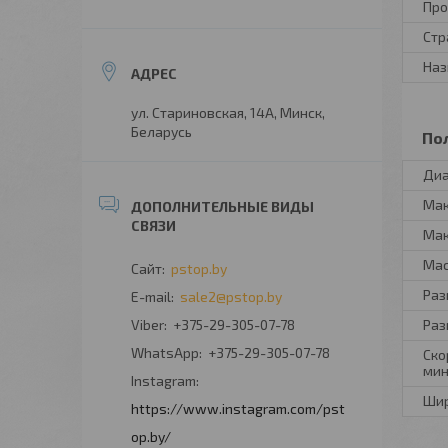
Про
Стр
Наз
ул. Стариновская, 14А, Минск,
Беларусь
По
Диа
Мак
Мак
Мас
pstop.by
Ра
sale2@pstop.by
+375-29-305-07-78
Раз
+375-29-305-07-78
Ско
ми
Instagram
Шир
https://www.instagram.com/pst
op.by/