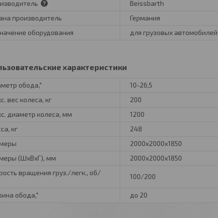
изводитель
Beissbarth
ана производитель
Германия
начение оборудования
для грузовых автомобилей
льзовательские характеристики
метр обода,"
10-26,5
с. вес колеса, кг
200
с. диаметр колеса, мм
1200
са, кг
248
змеры
2000х2000х1850
меры (ШхВхГ), мм
2000х2000х1850
рость вращения груз./легк., об/
100/200
н
ина обода,"
до 20