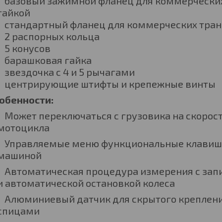
базовый зажимной фланец для коммерчески
гайкой
стандартный фланец для коммерческих тран
2 распорных кольца
5 конусов
барашковая гайка
звездочка с 4 и 5 рычагами
центрирующие штифты и крепежные винты
обенности:
Может переключаться с грузовика на скорос
мотоцикла
Управляемые меню функциональные клавиши
машиной
Автоматическая процедура измерения с зап
и автоматической остановкой колеса
Алюминиевый датчик для скрытого крепления
спицами