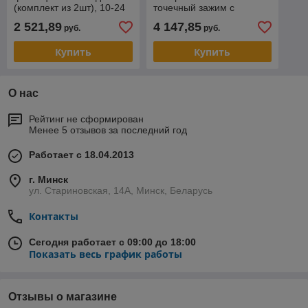
(комплект из 2шт), 10-24
точечный зажим с
фиксацией за обод шины
2 521,89
4 147,85
руб.
руб.
(комлект из 2шт), 10-24''.
Купить
Купить
О нас
Рейтинг не сформирован
Менее 5 отзывов за последний год
Работает с 18.04.2013
г. Минск
ул. Стариновская, 14А, Минск, Беларусь
Контакты
Сегодня работает с 09:00 до 18:00
Показать весь график работы
Отзывы о магазине