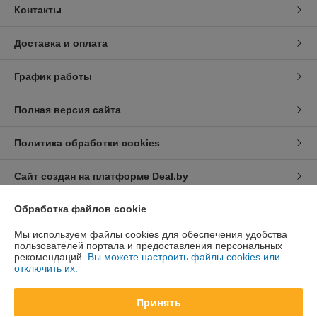
Контакты
Доставка и оплата
График работы
Полная версия сайта
Политика обработки cookies
Сайт создан на платформе Deal.by
Обработка файлов cookie
Информация для покупателя
Мы используем файлы cookies для обеспечения удобства
Юридическое лицо:
Общество с ограниченной ответственностью
пользователей портала и предоставления персональных
«Дюкон плюс»
рекомендаций.
Вы можете настроить файлы cookies или
220084, г. Минск, ул. Стариновская, 14А, каб. 3
отключить их.
Регистрационный номер ЕГР: 193677992
Принять
УНП: 193677992