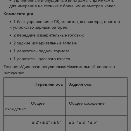
Удлинненные и опущенные вниз рамы с датчиками,
для имерения на технике с большим диаметром колес.
Комплектация
1 блок управления с ПК, монитор, клавиатура, принтер
и устройство зарядки батареи;
2 передние измерительные головки;
2 задние измерительные головки;
1 держатель педали тормоза
1 держатель рулевого колеса
Точность/Диапазон регулировки/Максимальный диапазон
измерений
Передняя ось
Задняя ось
Общее
Общее схождение
схождение
± 2' / ± 2° / ± 5°
± 2' / ± 2° / ± 5°