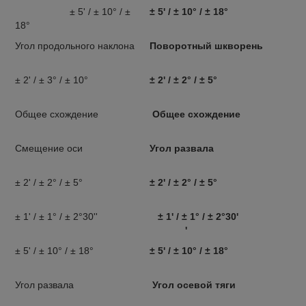
± 5' / ± 10° / ±
± 5' / ± 10° / ± 18°
18°
Угол продольного наклона
Поворотный шкворень
± 2' / ± 3° / ± 10°
± 2' / ± 2° / ± 5°
Общее схождение
Общее схождение
Смещение оси
Угол развала
± 2' / ± 2° / ± 5°
± 2' / ± 2° / ± 5°
± 1' / ± 1° / ± 2°30''
± 1' / ± 1° / ± 2°30'
'
± 5' / ± 10° / ± 18°
± 5' / ± 10° / ± 18°
Угол развала
Угол осевой тяги