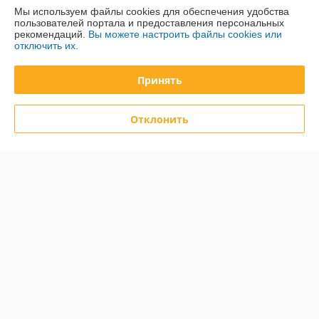
Мы используем файлы cookies для обеспечения удобства
пользователей портала и предоставления персональных
О нас
рекомендаций.
Вы можете настроить файлы cookies или
отключить их.
Контакты
Принять
Доставка и оплата
Отклонить
График работы
Полная версия сайта
Политика обработки cookies
Сайт создан на платформе Deal.by
Информация для покупателя
Юридическое лицо:
Общество с ограниченной ответственностью
«Дюкон плюс»