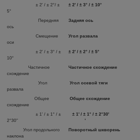
± 2' / ± 2°/ ±
± 2' / ± 3° / ± 10°
5°
Передняя
Задняя ось
ось
Смещение
Угол развала
оси
± 2' / ± 3° / ±
± 2' / ± 2° / ± 5°
10°
Частичное
Частичное схождение
схождение
Угол
Угол осевой тяги
развала
Общее
Общее схождение
схождение
± 1' / ± 1° / ±
± 1' / ± 1° / ± 2°30'
2°30''
'
Угол продольного
Поворотный шкворень
наклона