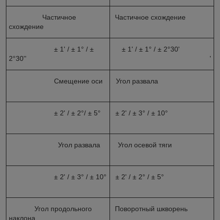
Частичное
Частичное схождение
схождение
± 1' / ± 1° / ±
± 1' / ± 1° / ± 2°30'
2°30''
'
Смещение оси
Угол развала
± 2' / ± 2°/ ± 5°
± 2' / ± 3° / ± 10°
Угол развала
Угол осевой тяги
± 2' / ± 3° / ± 10°
± 2' / ± 2° / ± 5°
Угол продольного
Поворотный шкворень
наклона