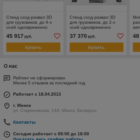
Стенд сход-развал 3D
Стенд сход-развал 3D
Моб
для грузовиков, до 4-х
для грузовиков, до 2-х
раз
осей одновременно
осей одновременно
ав
ТехноВектор 7 Truck P
ТехноВектор 7 Truck T
Тех
45 917
37 370
48
руб.
руб.
7204 HTS4
7202 HT
HT
Купить
Купить
О нас
Рейтинг не сформирован
Менее 5 отзывов за последний год
Работает с 18.04.2013
г. Минск
ул. Стариновская, 14А, Минск, Беларусь
Контакты
Сегодня работает с 09:00 до 18:00
Показать весь график работы