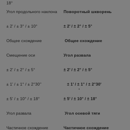
18°
Угол продольного наклона
Поворотный шкворень
± 2' / ± 3° / ± 10°
± 2' / ± 2° / ± 5°
Общее схождение
Общее схождение
Смещение оси
Угол развала
± 2' / ± 2° / ± 5°
± 2' / ± 2° / ± 5°
± 1' / ± 1° / ± 2°30''
± 1' / ± 1° / ± 2°30'
'
± 5' / ± 10° / ± 18°
± 5' / ± 10° / ± 18°
Угол развала
Угол осевой тяги
Частичное схождение
Частичное схождение