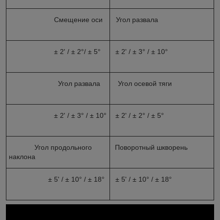
Смещение оси
Угол развала
± 2' / ± 2°/ ± 5°
± 2' / ± 3° / ± 10°
Угол развала
Угол осевой тяги
± 2' / ± 3° / ± 10°
± 2' / ± 2° / ± 5°
Угол продольного
Поворотный шкворень
наклона
± 5' / ± 10° / ± 18°
± 5' / ± 10° / ± 18°