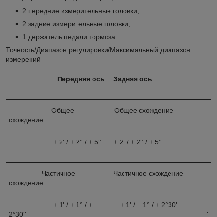
2 передние измерительные головки;
2 задние измерительные головки;
1 держатель педали тормоза
Точность/Диапазон регулировки/Максимальный диапазон
измерений
Передняя ось
Задняя ось
Общее
Общее схождение
схождение
± 2' / ± 2° / ± 5°
± 2' / ± 2° / ± 5°
Частичное
Частичное схождение
схождение
± 1' / ± 1° / ±
± 1' / ± 1° / ± 2°30'
2°30''
'