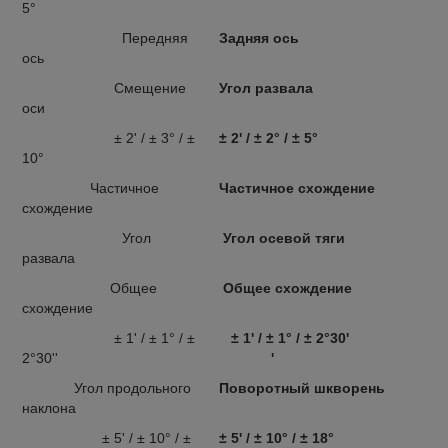
5°
Передняя
Задняя ось
ось
Смещение
Угол развала
оси
± 2' / ± 3° / ±
± 2' / ± 2° / ± 5°
10°
Частичное
Частичное схождение
схождение
Угол
Угол осевой тяги
развала
Общее
Общее схождение
схождение
± 1' / ± 1° / ±
± 1' / ± 1° / ± 2°30'
2°30''
'
Угол продольного
Поворотный шкворень
наклона
± 5' / ± 10° / ±
± 5' / ± 10° / ± 18°