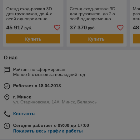
Стенд сход-развал 3D
Стенд сход-развал 3D
Моб
для грузовиков, до 4-х
для грузовиков, до 2-х
раз
осей одновременно
осей одновременно
ав
ТехноВектор 7 Truck P
ТехноВектор 7 Truck T
Тех
45 917
37 370
48
руб.
руб.
7204 HTS4
7202 HT
HT
Купить
Купить
О нас
Рейтинг не сформирован
Менее 5 отзывов за последний год
Работает с 18.04.2013
г. Минск
ул. Стариновская, 14А, Минск, Беларусь
Контакты
Сегодня работает с 09:00 до 17:00
Показать весь график работы