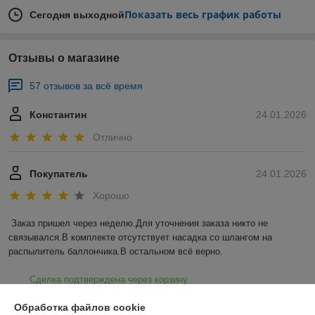
Показать весь график работы
Сегодня выходной
Отзывы о магазине
57 отзывов за всё время
Константин
24.01.2026
Отлично
Покупатель
24.01.2026
Хорошо
Заказ пришел через неделю.Для уточнения заказа никто не 
связывался.В комплекте отсутствует насадка со шлангом на 
распылитель баллончика.В остальном всё верно.
Сделка подтверждена через корзину
Обработка файлов cookie
Показать все отзывы