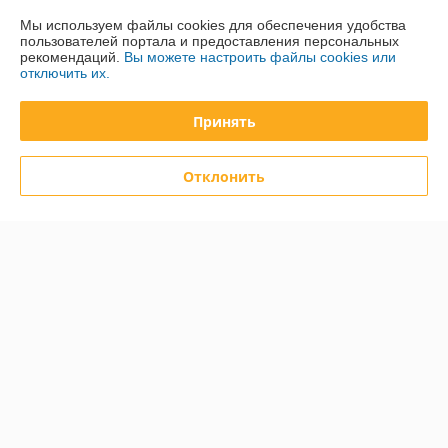
Мы используем файлы cookies для обеспечения удобства
пользователей портала и предоставления персональных
рекомендаций.
Вы можете настроить файлы cookies или
О нас
отключить их.
Контакты
Принять
Доставка и оплата
Отклонить
График работы
Полная версия сайта
Политика обработки cookies
Сайт создан на платформе Deal.by
Информация для покупателя
Юридическое лицо:
Общество с ограниченной ответственностью