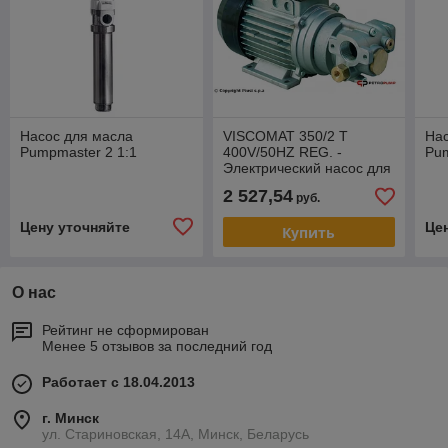
Насос для масла
VISCOMAT 350/2 T
Нас
Pumpmaster 2 1:1
400V/50HZ REG. -
Pum
Электрический насос для
перекачки масла
2 527,54
руб.
Цену уточняйте
Це
Купить
О нас
Рейтинг не сформирован
Менее 5 отзывов за последний год
Работает с 18.04.2013
г. Минск
ул. Стариновская, 14А, Минск, Беларусь