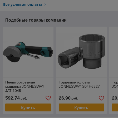
Все условия оплаты
Подобные товары компании
Пневмоотрезные
Торцевые головки
Тор
машинки JONNESWAY
JONNESWAY S04H6327
JO
JAT-1045
592,74
26,90
20
руб.
руб.
Купить
Купить