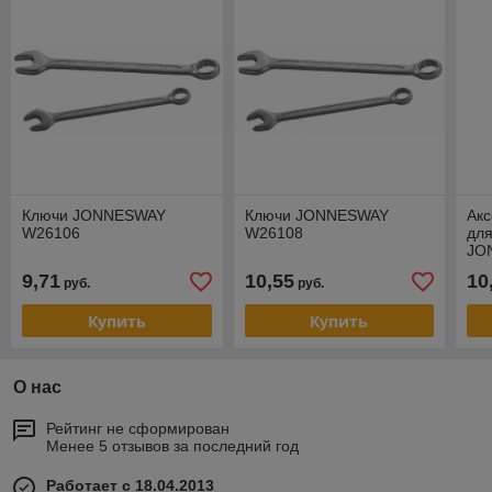
Ключи JONNESWAY
Ключи JONNESWAY
Акс
W26106
W26108
дл
JO
9,71
10,55
10
руб.
руб.
Купить
Купить
О нас
Рейтинг не сформирован
Менее 5 отзывов за последний год
Работает с 18.04.2013