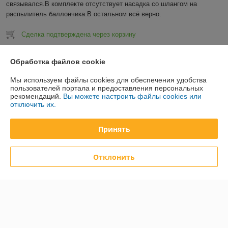
связывался.В комплекте отсутствует насадка со шлангом на 
распылитель баллончика.В остальном всё верно.
Сделка подтверждена через корзину
Показать все отзывы
Обработка файлов cookie
Мы используем файлы cookies для обеспечения удобства
пользователей портала и предоставления персональных
О нас
рекомендаций.
Вы можете настроить файлы cookies или
отключить их.
Контакты
Принять
Доставка и оплата
Отклонить
График работы
Полная версия сайта
Политика обработки cookies