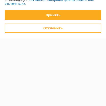
отключить их.
Контакты
Принять
Доставка и оплата
Отклонить
График работы
Полная версия сайта
Политика обработки cookies
Сайт создан на платформе Deal.by
Информация для покупателя
Юридическое лицо:
Общество с ограниченной ответственностью
«Дюкон плюс»
220084, г. Минск, ул. Стариновская, 14А, каб. 3
Регистрационный номер ЕГР: 193677992
УНП: 193677992