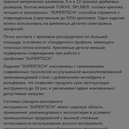
гранных метрических размеров, 6-и и 12-гранных дюймовых
размеров, болтов внешний TORX®, SPLINE®, головок крепежа
четырех и трехгранных. “SUPERTECH” способна справится с
поврежденным (скругленным до 50%) крепежом. Одно изделие
можно использовать на крепежных деталях семи разных
профилей.
Пятно контакта с крепежом распределено по большей
площади, в отличие от стандартного профиля, имеющего
точечные пятна контакта. Крепежные детали меньше
подвержены повреждению при работе с
профилем “SUPERTECH”.
Изделия “SUPERTECH” изготовлены с применением
современных технологий из улучшенной высоколегированной
хромованадиевой стали с добавлением молибдена и
вольфрама, что позволяет продлить срок эксплуатации
инструмента до 10 раз, и увеличивает вдвое максимально
допустимые нагрузки.
Система слесарно-монтажного
инструмента “SUPERTECH” имеет широкую область
применения: рекомендована к эксплуатации в условиях
промышленных предприятий с высокой степенью
интенсивности использования ручного инструмента,
организаций технического обслуживания авиационной,