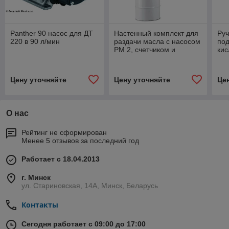
Panther 90 насос для ДТ
Настенный комплект для
Руч
220 в 90 л/мин
раздачи масла с насосом
под
PM 2, счетчиком и
кис
каплеуловителем для
боч
бочек 205 л
Цену уточняйте
Цену уточняйте
Це
О нас
Рейтинг не сформирован
Менее 5 отзывов за последний год
Работает с 18.04.2013
г. Минск
ул. Стариновская, 14А, Минск, Беларусь
Контакты
Сегодня работает с 09:00 до 17:00