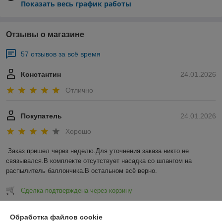
Показать весь график работы
Отзывы о магазине
57 отзывов за всё время
Константин
24.01.2026
Отлично
Покупатель
24.01.2026
Хорошо
Заказ пришел через неделю.Для уточнения заказа никто не 
связывался.В комплекте отсутствует насадка со шлангом на 
распылитель баллончика.В остальном всё верно.
Сделка подтверждена через корзину
Показать все отзывы
Обработка файлов cookie