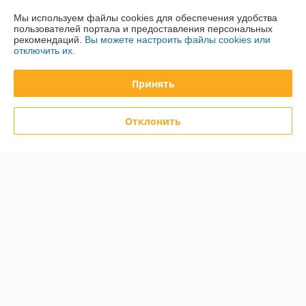
Мы используем файлы cookies для обеспечения удобства
пользователей портала и предоставления персональных
О нас
рекомендаций.
Вы можете настроить файлы cookies или
отключить их.
Контакты
Принять
Доставка и оплата
Отклонить
График работы
Полная версия сайта
Политика обработки cookies
Сайт создан на платформе Deal.by
Информация для покупателя
Юридическое лицо:
Общество с ограниченной ответственностью
«Дюкон плюс»