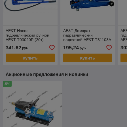
AE&T Насос
AE&T Домкрат
AE
гидравлический ручной
гидравлический
гид
AE&T T03020P (20т)
подкатной AE&T T31103A
AE&
(2.5т)
341,62
195,24
30
руб.
руб.
Купить
Купить
Акционные предложения и новинки
-5%