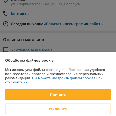
ул. Стариновская, 14А, Минск, Беларусь
Контакты
Показать весь график работы
Сегодня выходной
Отзывы о магазине
57 отзывов за всё время
Обработка файлов cookie
Константин
24.01.2026
Отлично
Мы используем файлы cookies для обеспечения удобства
пользователей портала и предоставления персональных
рекомендаций.
Вы можете настроить файлы cookies или
отключить их.
Покупатель
24.01.2026
Хорошо
Принять
Заказ пришел через неделю.Для уточнения заказа никто не 
связывался.В комплекте отсутствует насадка со шлангом на 
Отклонить
распылитель баллончика.В остальном всё верно.