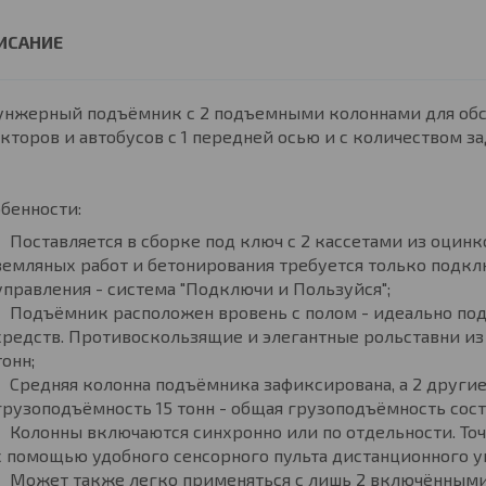
унжерный подъёмник с 2 подъемными колоннами для обс
кторов и автобусов с 1 передней осью и с количеством за
бенности:
Поставляется в сборке под ключ с 2 кассетами из оцин
земляных работ и бетонирования требуется только подкл
управления - система "Подключи и Пользуйся";
Подъёмник расположен вровень с полом - идеально под
средств. Противоскользящие и элегантные рольставни и
тонн;
Средняя колонна подъёмника зафиксирована, а 2 други
грузоподъёмность 15 тонн - общая грузоподъёмность сост
Колонны включаются синхронно или по отдельности. То
с помощью удобного сенсорного пульта дистанционного у
Может также легко применяться с лишь 2 включённым