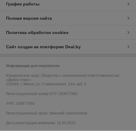
График работы
Полная версия сайта
Политика обработки cookies
Сайт создан на платформе Deal.by
Информация для покупателя
Юридическое лицо:
Общество с ограниченной ответственностью
«Дюкон плюс»
220084, г. Минск, ул. Стариновская, 14А, каб. 3
Регистрационный номер ЕГР: 193677992
УНП: 193677992
Регистрационный орган: Минский горисполком
Дата регистрации компании: 16.03.2023