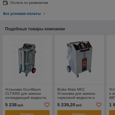
Оплата по реквизитам
Все условия оплаты
Подобные товары компании
Установка GrunBaum
Brake Mate MK2
Уст
CLT3000 для замены
Установка для замены
и з
охлаждающей жидкости,
тормозной жидкости и
АК
с функцией промывки
прокачки тормозной
5 238
5 239,20
1 
руб.
руб.
системы
Купить
Купить