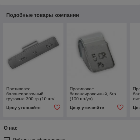
Подобные товары компании
Противовес
Противовес
Пр
балансировочный
балансировочный, 5гр.
ба
грузовые 300 гр.(10 шт/
(100 шт/уп)
лит
уп)
шт/
Цену уточняйте
Цену уточняйте
Це
О нас
Рейтинг не сформирован