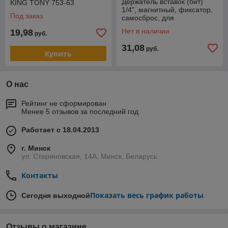
Держатель вставок (бит)
KING TONY 753-63
1/4", магнитный, фиксатор,
Под заказ
самосброс, для
шуруповерта МАСТАК 015-
Нет в наличии
19,98
руб.
11001
31,08
руб.
Купить
О нас
Рейтинг не сформирован
Менее 5 отзывов за последний год
Работает с 18.04.2013
г. Минск
ул. Стариновская, 14А, Минск, Беларусь
Контакты
Показать весь график работы
Сегодня выходной
Отзывы о магазине