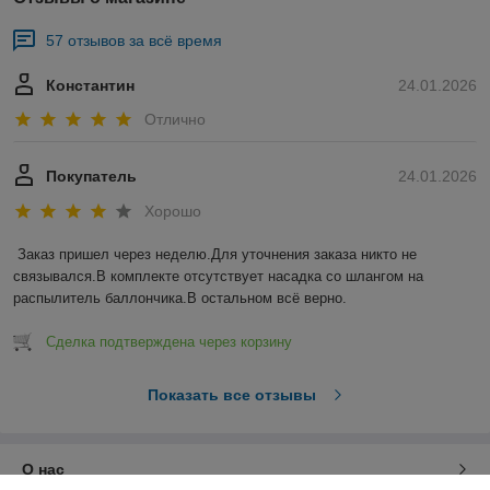
57 отзывов за всё время
Константин
24.01.2026
Отлично
Покупатель
24.01.2026
Хорошо
Заказ пришел через неделю.Для уточнения заказа никто не 
связывался.В комплекте отсутствует насадка со шлангом на 
распылитель баллончика.В остальном всё верно.
Сделка подтверждена через корзину
Показать все отзывы
О нас