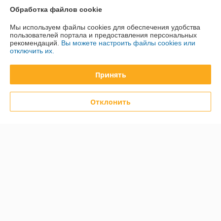
Обработка файлов cookie
Контакты
Мы используем файлы cookies для обеспечения удобства
пользователей портала и предоставления персональных
Доставка и оплата
рекомендаций.
Вы можете настроить файлы cookies или
отключить их.
График работы
Принять
Полная версия сайта
Отклонить
Политика обработки cookies
Сайт создан на платформе Deal.by
Информация для покупателя
Юридическое лицо:
Общество с ограниченной ответственностью
«Дюкон плюс»
220084, г. Минск, ул. Стариновская, 14А, каб. 3
Регистрационный номер ЕГР: 193677992