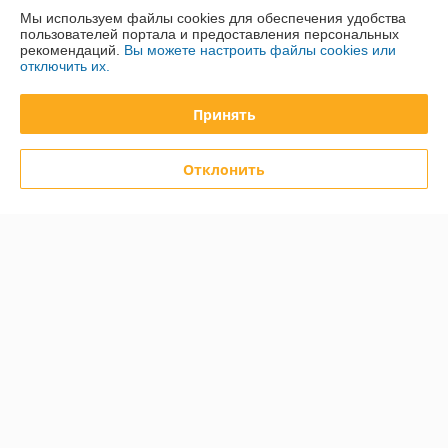
Мы используем файлы cookies для обеспечения удобства
пользователей портала и предоставления персональных
Доставка и оплата
рекомендаций.
Вы можете настроить файлы cookies или
отключить их.
График работы
Принять
Полная версия сайта
Отклонить
Политика обработки cookies
Сайт создан на платформе Deal.by
Информация для покупателя
Юридическое лицо:
Общество с ограниченной ответственностью
«Дюкон плюс»
220084, г. Минск, ул. Стариновская, 14А, каб. 3
Регистрационный номер ЕГР: 193677992
УНП: 193677992
Регистрационный орган: Минский горисполком