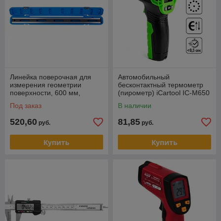
Линейка поверочная для
Автомобильный
измерения геометрии
бесконтактный термометр
поверхности, 600 мм,
(пирометр) iCartool IC-M650
двутавровая МАСТАК 210-
Под заказ
В наличии
00520
520,60
81,85
руб.
руб.
Купить
Купить