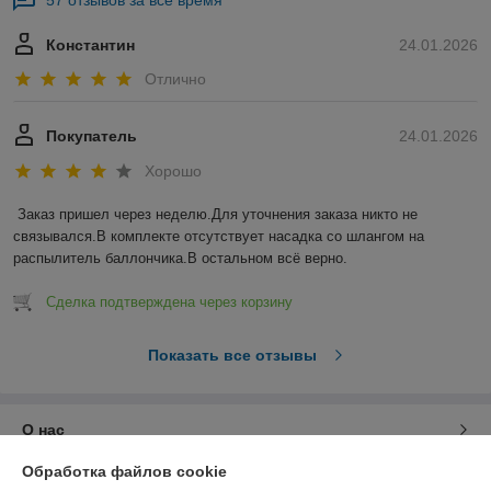
57 отзывов за всё время
Константин
24.01.2026
Отлично
Покупатель
24.01.2026
Хорошо
Заказ пришел через неделю.Для уточнения заказа никто не 
связывался.В комплекте отсутствует насадка со шлангом на 
распылитель баллончика.В остальном всё верно.
Сделка подтверждена через корзину
Показать все отзывы
О нас
Обработка файлов cookie
Контакты