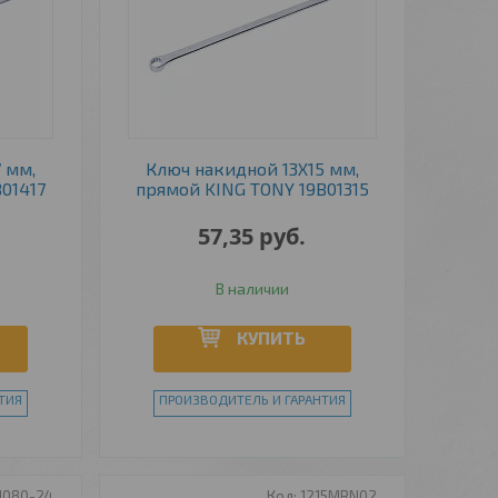
 мм,
Ключ накидной 13Х15 мм,
01417
прямой KING TONY 19B01315
57,35
руб.
В наличии
КУПИТЬ
ТИЯ
ПРОИЗВОДИТЕЛЬ И ГАРАНТИЯ
1080-24
1215MRN02