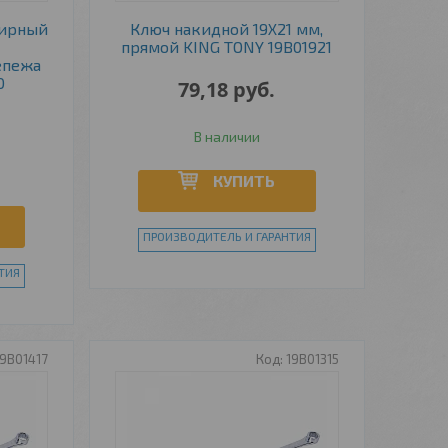
нирный
Ключ накидной 19Х21 мм,
прямой KING TONY 19B01921
епежа
0
79,18
руб.
В наличии
КУПИТЬ
ПРОИЗВОДИТЕЛЬ И ГАРАНТИЯ
ТИЯ
19B01417
19B01315