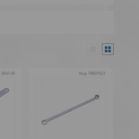
3641-I0
19B01921