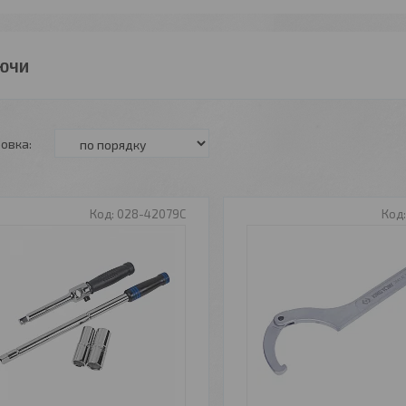
ЮЧИ
028-42079C