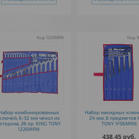
1226MRN
Набор комбинированных
Набор накидных ключе
ключей, 6-32 мм чехол из
24 мм, 6 предметов 
еторона, 26 пр. KING TONY
TONY 1F06MRN
1226MRN
438,45
руб.