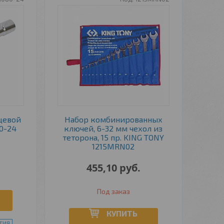
цевой
Набор комбинированных
0-24
ключей, 6-32 мм чехол из
теторона, 15 пр. KING TONY
1215MRN02
455,10
руб.
Под заказ
КУПИТЬ
ТИЯ