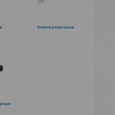
е
Ключи разрезные
арные