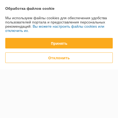
Доставка и оплата
Обработка файлов cookie
График работы
Мы используем файлы cookies для обеспечения удобства
пользователей портала и предоставления персональных
рекомендаций.
Вы можете настроить файлы cookies или
Полная версия сайта
отключить их.
Политика обработки cookies
Принять
Сайт создан на платформе Deal.by
Отклонить
Информация для покупателя
Юридическое лицо:
Общество с ограниченной ответственностью
«Дюкон плюс»
220084, г. Минск, ул. Стариновская, 14А, каб. 3
Регистрационный номер ЕГР: 193677992
УНП: 193677992
Регистрационный орган: Минский горисполком