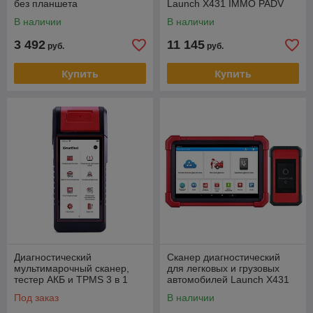
без планшета
Launch X431 IMMO PADV
В наличии
В наличии
3 492
11 145
руб.
руб.
Купить
Купить
Диагностический
Сканер диагностический
мультимарочный сканер,
для легковых и грузовых
тестер АКБ и TPMS 3 в 1
автомобилей Launch X431
Launch iSmartTool 601MAX
PRO3 Full v5.0 S
Под заказ
В наличии