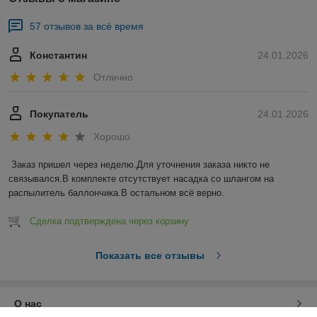
57 отзывов за всё время
Константин
24.01.2026
Отлично
Покупатель
24.01.2026
Хорошо
Заказ пришел через неделю.Для уточнения заказа никто не 
связывался.В комплекте отсутствует насадка со шлангом на 
распылитель баллончика.В остальном всё верно.
Сделка подтверждена через корзину
Показать все отзывы
О нас