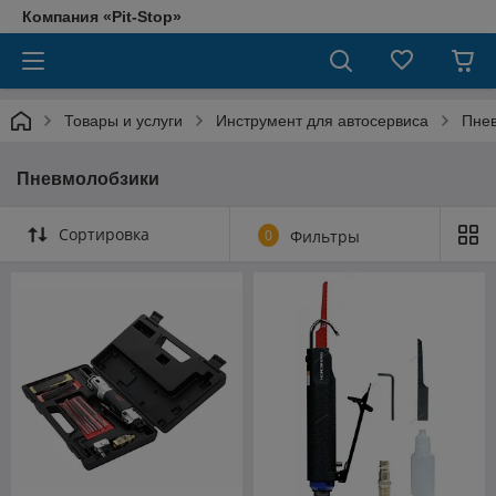
Компания «Pit-Stop»
Товары и услуги
Инструмент для автосервиса
Пне
Пневмолобзики
Сортировка
0
Фильтры