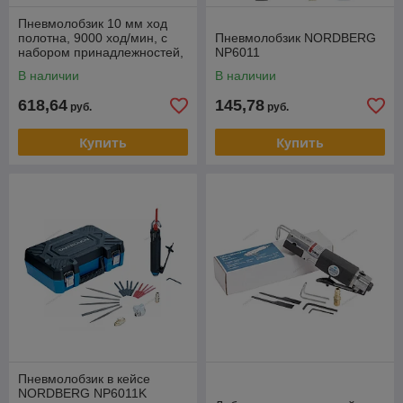
Пневмолобзик 10 мм ход
полотна, 9000 ход/мин, с
Пневмолобзик NORDBERG
набором принадлежностей,
NP6011
22 пр. MIGHTY SEVEN QD-
В наличии
В наличии
291N
618,64
145,78
руб.
руб.
Купить
Купить
Пневмолобзик в кейсе
NORDBERG NP6011K