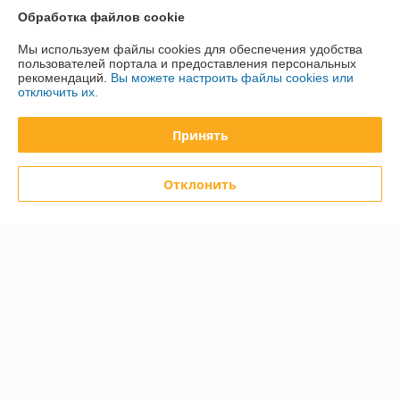
Обработка файлов cookie
Контакты
Мы используем файлы cookies для обеспечения удобства
пользователей портала и предоставления персональных
Доставка и оплата
рекомендаций.
Вы можете настроить файлы cookies или
отключить их.
График работы
Принять
Полная версия сайта
Отклонить
Политика обработки cookies
Сайт создан на платформе Deal.by
Информация для покупателя
Юридическое лицо:
Общество с ограниченной ответственностью
«Дюкон плюс»
220084, г. Минск, ул. Стариновская, 14А, каб. 3
Регистрационный номер ЕГР: 193677992